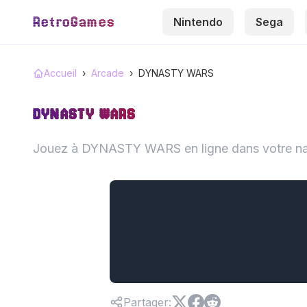
RetroGames
Nintendo
Sega
Accueil
›
Arcade
›
DYNASTY WARS
DYNASTY WARS
Jouez à DYNASTY WARS en ligne dans votre nav
Partager
: