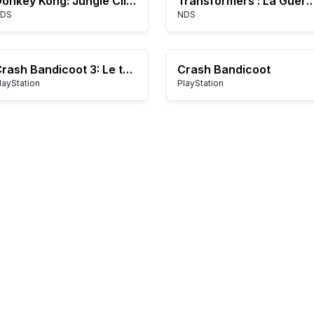
Donkey Kong: Jungle Climber
Transformers : La Guerre pour Cybertron
DS
NDS
Crash Bandicoot 3: Le temps pour un warp
Crash Bandicoot
layStation
PlayStation