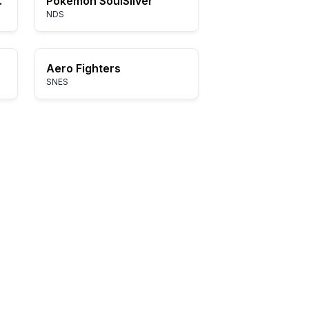
 - Autobots
Pokémon SoulSilver
NDS
Aero Fighters
SNES