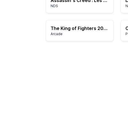
Assassin's Creed : Les Chroniques d'Altaïr
NDS
N
The King of Fighters 2002 Magic Plus II
Arcade
P