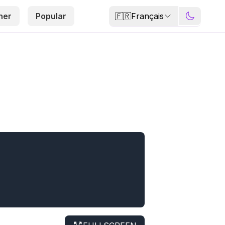
🇫🇷
Français
her
Popular