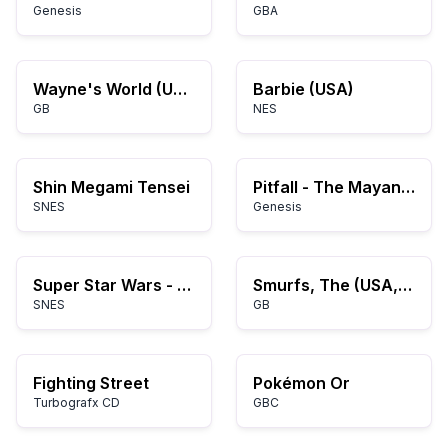
Genesis
GBA
Wayne's World (USA)
Barbie (USA)
GB
NES
Shin Megami Tensei
Pitfall - The Mayan Adventure (USA)
SNES
Genesis
Super Star Wars - Return of the Jedi (USA) (Rev A)
Smurfs, The (USA, Europe) (En,Fr,De) (Rev A)
SNES
GB
Fighting Street
Pokémon Or
Turbografx CD
GBC