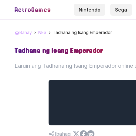
RetroGames
Nintendo
Sega
Bahay
›
NES
›
Tadhana ng Isang Emperador
Tadhana ng Isang Emperador
Laruin ang Tadhana ng Isang Emperador online 
Ibahagi
: