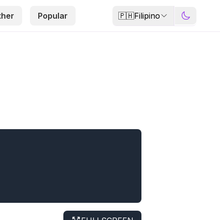
🇵🇭
Filipino
ther
Popular