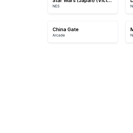
Star Wars (Japan) (Victor)
D
NES
N
China Gate
Arcade
N