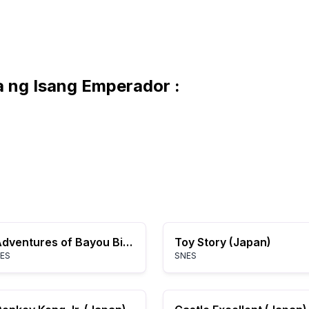
 ng Isang Emperador :
Adventures of Bayou Billy, The (USA)
Toy Story (Japan)
ES
SNES