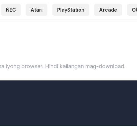
NEC
Atari
PlayStation
Arcade
O
sa iyong browser. Hindi kailangan mag-download.