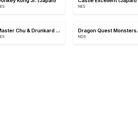
onkey Kong Jr. (Japan)
Castle Excellent (Japan)
ES
NES
Master Chu & Drunkard Hu (Asia) (Unl) (NES)
Dragon Que
ES
NDS