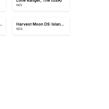
Lone Ranger, The (USA)
NES
st Monsters: Joker
Harvest Moon DS: Island of Happiness
NDS