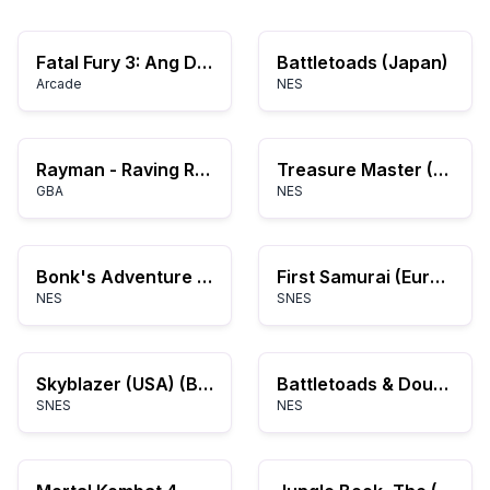
Fatal Fury 3: Ang Daan Patungo sa Huling Tagumpay
Battletoads (Japan)
Arcade
NES
Rayman - Raving Rabbids (U)(Rising Sun)
Treasure Master (USA)
GBA
NES
Bonk's Adventure (USA)
First Samurai (Europe)
NES
SNES
Skyblazer (USA) (Beta1)
Battletoads & Double Dragon
SNES
NES