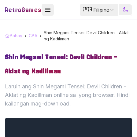
RetroGames
🇵🇭
Filipino
Shin Megami Tensei: Devil Children - Aklat
Bahay
›
GBA
›
ng Kadiliman
Shin Megami Tensei: Devil Children -
Aklat ng Kadiliman
Laruin ang Shin Megami Tensei: Devil Children -
Aklat ng Kadiliman online sa iyong browser. Hindi
kailangan mag-download.