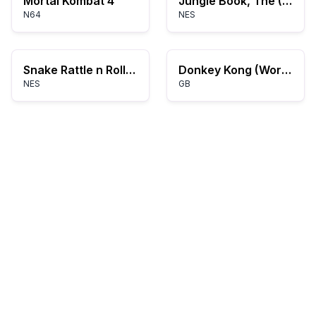
Mortal Kombat 4
Jungle Book, The (Europe)
N64
NES
Snake Rattle n Roll (USA)
Donkey Kong (World) (Rev A)
NES
GB