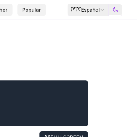
🇪🇸
Español
her
Popular