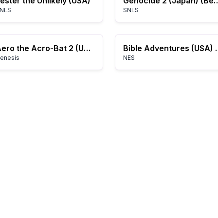
ester the Unlikely (USA)
Genocide 2 (Japa
NES
SNES
Aero the Acro-Bat 2 (USA)
Bible Adventure
enesis
NES