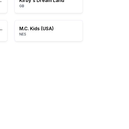
n) (Beta)
Kirby's Dream Land
GB
s (USA) (Unl) (v1.2)
M.C. Kids (USA)
NES