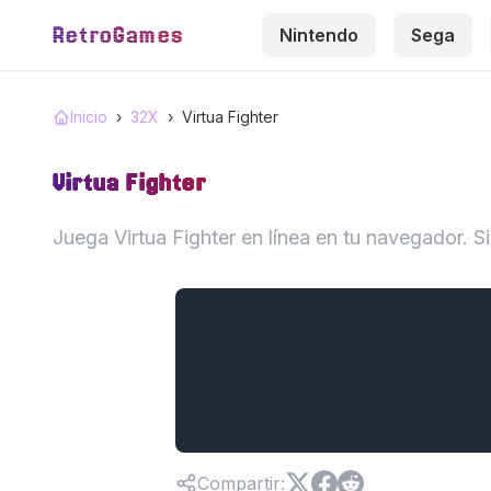
RetroGames
Nintendo
Sega
Inicio
›
32X
›
Virtua Fighter
Virtua Fighter
Juega Virtua Fighter en línea en tu navegador. 
Compartir
: