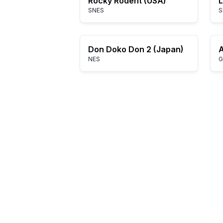
Rocky Rodent (USA)
L
SNES
S
Don Doko Don 2 (Japan)
NES
G