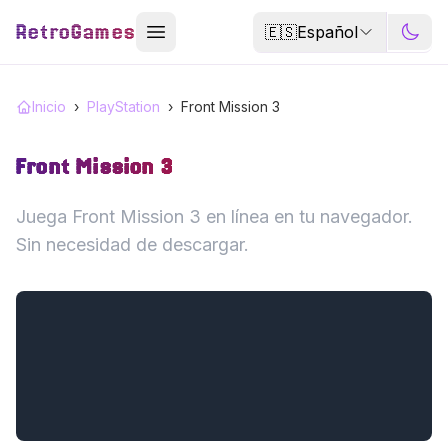
RetroGames
🇪🇸
Español
Inicio
›
PlayStation
›
Front Mission 3
Front Mission 3
Juega Front Mission 3 en línea en tu navegador.
Sin necesidad de descargar.