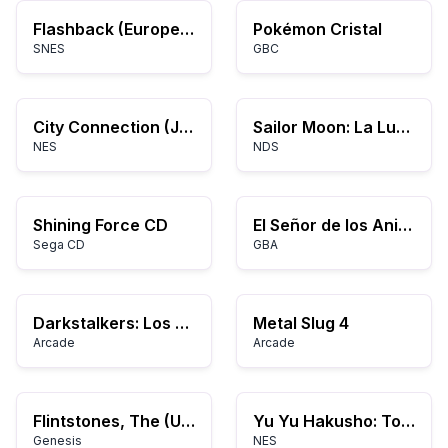
Flashback (Europe) (En,Fr,De)
Pokémon Cristal
SNES
GBC
City Connection (Japan)
Sailor Moon: La Luna Splende
NES
NDS
Shining Force CD
El Señor de los Anillos: El Retorno del Rey
Sega CD
GBA
Darkstalkers: Los Guerreros de la Noche
Metal Slug 4
Arcade
Arcade
Flintstones, The (USA)
Yu Yu Hakusho: Torneo Oscuro
Genesis
NES