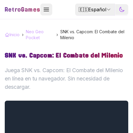
RetroGames
🇪🇸
Español
Neo Geo
SNK vs. Capcom: El Combate del
Inicio
›
›
Pocket
Milenio
SNK vs. Capcom: El Combate del Milenio
Juega SNK vs. Capcom: El Combate del Milenio
en línea en tu navegador. Sin necesidad de
descargar.