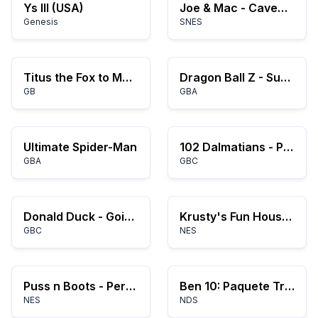
Ys III (USA)
Joe & Mac - Caveman Ninja (Europe) (En,Fr,De,Es,It,Nl) (Beta)
Genesis
SNES
Titus the Fox to Marrakech and Back (USA, Europe)
Dragon Ball Z - Supersonic Warriors (K)(ProjectG)
GB
GBA
Ultimate Spider-Man
102 Dalmatians - Puppies to the Rescue (USA)
GBA
GBC
Donald Duck - Goin' Quackers (USA) (En,Fr,De,Es,It)
Krusty's Fun House (Europe)
GBC
NES
Puss n Boots - Pero's Great Adventure (USA)
Ben 10: Paquete Triple
NES
NDS