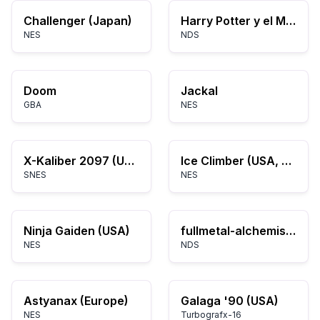
Challenger (Japan)
Harry Potter y el Misterio del Príncipe Mestizo
NES
NDS
Doom
Jackal
GBA
NES
X-Kaliber 2097 (USA) (Beta)
Ice Climber (USA, Europe)
SNES
NES
Ninja Gaiden (USA)
fullmetal-alchemist-trading-card-game
NES
NDS
Astyanax (Europe)
Galaga '90 (USA)
NES
Turbografx-16