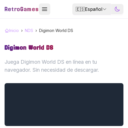
RetroGames
🇪🇸
Español
Inicio
›
NDS
›
Digimon World DS
Digimon World DS
Juega Digimon World DS en línea en tu
navegador. Sin necesidad de descargar.