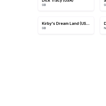
Dick Tracy (USA)
GB
G
Kirby's Dream Land (USA, Europe)
GB
N