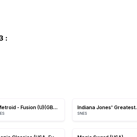
3 :
Metroid - Fusion (U)(GBANow)
Indiana Jones' 
ES
SNES