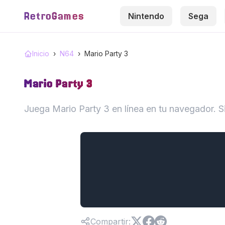
RetroGames
Nintendo
Sega
Inicio
›
N64
›
Mario Party 3
Mario Party 3
Juega Mario Party 3 en línea en tu navegador. S
Compartir
: