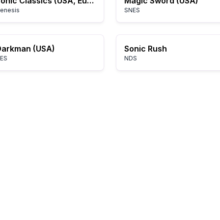
Sonic Classics (USA, Europe) (v1.1)
Magic Sword (USA)
enesis
SNES
Darkman (USA)
Sonic Rush
ES
NDS