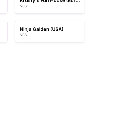
Krusty's Fun House (Europe)
NES
Ninja Gaiden (USA)
NES