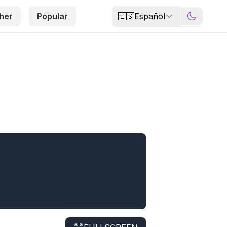
🇪🇸
Español
her
Popular