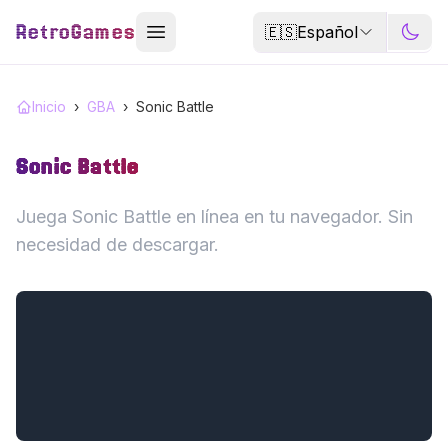
RetroGames
🇪🇸
Español
Inicio
›
GBA
›
Sonic Battle
Sonic Battle
Juega Sonic Battle en línea en tu navegador. Sin
necesidad de descargar.