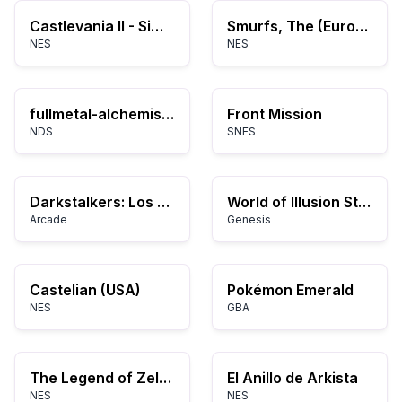
Castlevania II - Simon's Quest (Europe)
Smurfs, The (Europe)
NES
NES
fullmetal-alchemist-trading-card-game
Front Mission
NDS
SNES
Darkstalkers: Los Guerreros de la Noche
World of Illusion Starring Mickey Mouse and Donald Duck
Arcade
Genesis
Castelian (USA)
Pokémon Emerald
NES
GBA
The Legend of Zelda
El Anillo de Arkista
NES
NES