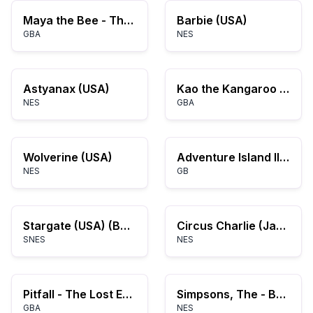
Maya the Bee - The Great Adventure (E)(Venom)
Barbie (USA)
GBA
NES
Astyanax (USA)
Kao the Kangaroo (E)(Rocket)
NES
GBA
Wolverine (USA)
Adventure Island II - Aliens in Paradise (USA, Europe)
NES
GB
Stargate (USA) (Beta)
Circus Charlie (Japan)
SNES
NES
Pitfall - The Lost Expedition (E)(Menace)
Simpsons, The - Bartman Meets Radioactive Man (USA)
GBA
NES