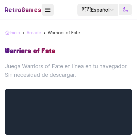
RetroGames
🇪🇸
Español
Inicio
›
Arcade
›
Warriors of Fate
Warriors of Fate
Juega Warriors of Fate en línea en tu navegador.
Sin necesidad de descargar.