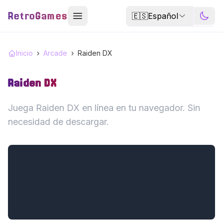
RetroGames
🇪🇸
Español
Inicio
›
Arcade
›
Raiden DX
Raiden DX
Juega Raiden DX en línea en tu navegador. Sin
necesidad de descargar.