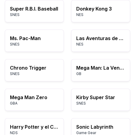
Super R.B.I. Baseball
Donkey Kong 3
SNES
NES
Ms. Pac-Man
Las Aventuras de Dino Riki
SNES
NES
Chrono Trigger
Mega Man: La Venganza de Dr. Wily
SNES
GB
Mega Man Zero
Kirby Super Star
GBA
SNES
Harry Potter y el Cáliz de Fuego
Sonic Labyrinth
NDS
Game Gear