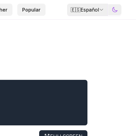
🇪🇸
Español
her
Popular