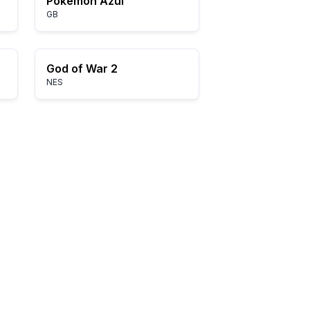
Pokémon Azul
GB
God of War 2
NES