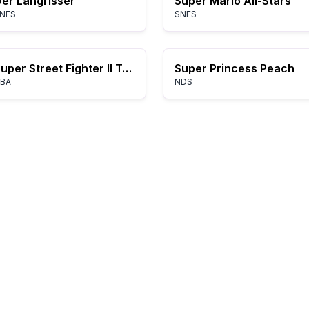
er Langrisser
Super Mario All-Stars
NES
SNES
Super Street Fighter II Turbo Revival
Super Princess Peach
BA
NDS