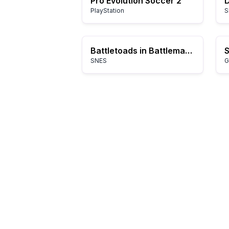
Pro Evolution Soccer 2
D
PlayStation
S
Battletoads in Battlemaniacs
SNES
G