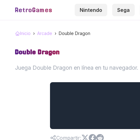
RetroGames
Nintendo
Sega
Inicio
›
Arcade
›
Double Dragon
Double Dragon
Juega Double Dragon en línea en tu navegador. 
Compartir
: