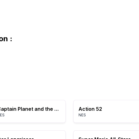
on :
Captain Planet and the Planeteers (Europe)
Action 52
ES
NES