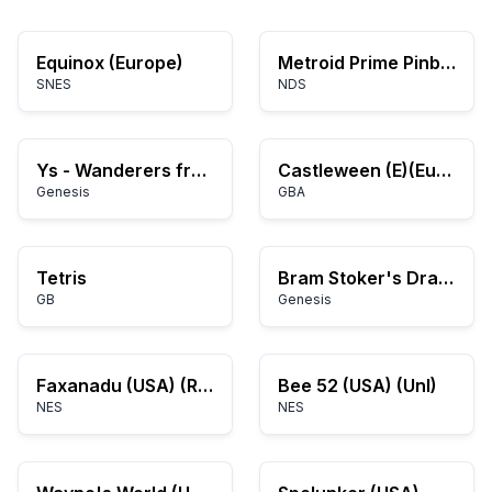
Equinox (Europe)
Metroid Prime Pinball
SNES
NDS
Ys - Wanderers from Ys (Japan)
Castleween (E)(Eurasia)
Genesis
GBA
Tetris
Bram Stoker's Dracula (Europe)
GB
Genesis
Faxanadu (USA) (Rev A)
Bee 52 (USA) (Unl)
NES
NES