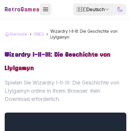
RetroGames
🇩🇪
Deutsch
Wizardry I-II-III: Die Geschichte von
Startseite
›
SNES
›
Llylgamyn
Wizardry I-II-III: Die Geschichte von
Llylgamyn
Spielen Sie Wizardry I-II-III: Die Geschichte von
Llylgamyn online in Ihrem Browser. Kein
Download erforderlich.