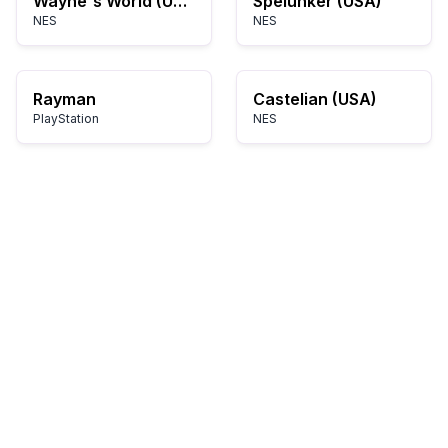
Wayne's World (USA)
Spelunker (USA)
NES
NES
Rayman
Castelian (USA)
PlayStation
NES