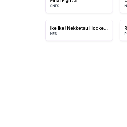
Final Fight 3
SNES
N
Ike Ike! Nekketsu Hockey-bu: Subette Koronde Dairantou
R
NES
P