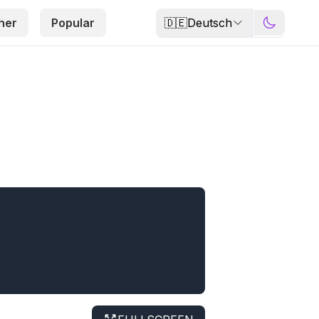
🇩🇪
Deutsch
her
Popular