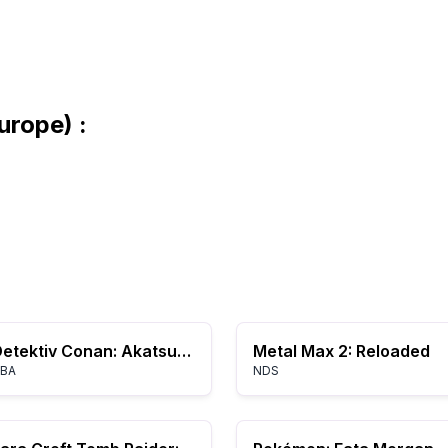
urope) :
Detektiv Conan: Akatsuki no Monument
Metal Max 2: Reloaded
BA
NDS