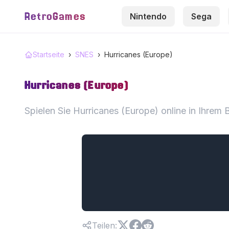
RetroGames
Nintendo
Sega
Startseite
›
SNES
›
Hurricanes (Europe)
Hurricanes (Europe)
Spielen Sie Hurricanes (Europe) online in Ihrem 
Teilen
: