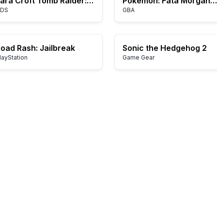
Lara Croft Tomb Raider: Legend
Pokémon: Fata Morgana der Geschichten
DS
GBA
oad Rash: Jailbreak
Sonic the Hedgehog 2
layStation
Game Gear