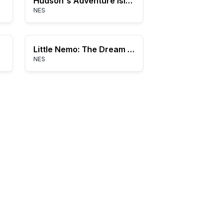
Hudson's Adventure Island
NES
Little Nemo: The Dream Master
NES