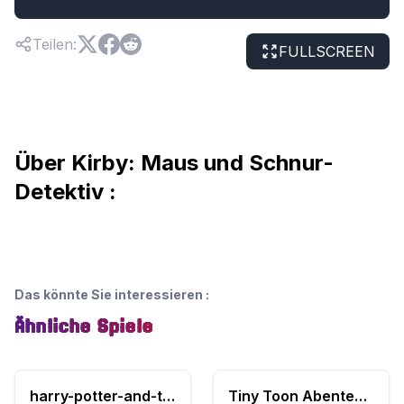
Teilen
:
FULLSCREEN
Über Kirby: Maus und Schnur-
Detektiv :
Das könnte Sie interessieren
:
Ähnliche Spiele
harry-potter-and-the-deathly-hallows-part-1
Tiny Toon Abenteuer