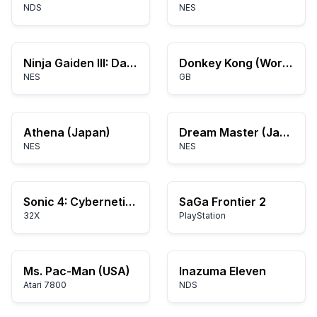
NDS
NES
Ninja Gaiden III: Das Uralte Schiff des Verderbens
Donkey Kong (World) (Rev A)
NES
GB
Athena (Japan)
Dream Master (Japan)
NES
NES
Sonic 4: Cybernetic Outbreak
SaGa Frontier 2
32X
PlayStation
Ms. Pac-Man (USA)
Inazuma Eleven
Atari 7800
NDS