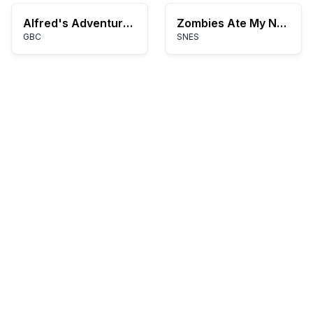
Alfred's Adventure (Europe) (En,Fr,De,Es,It)
Zombies Ate My Neighbors
GBC
SNES