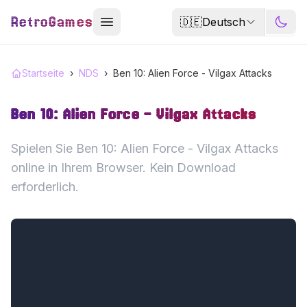
RetroGames
🇩🇪
Deutsch
Startseite
›
NDS
›
Ben 10: Alien Force - Vilgax Attacks
Ben 10: Alien Force - Vilgax Attacks
Spielen Sie Ben 10: Alien Force - Vilgax Attacks
online in Ihrem Browser. Kein Download
erforderlich.