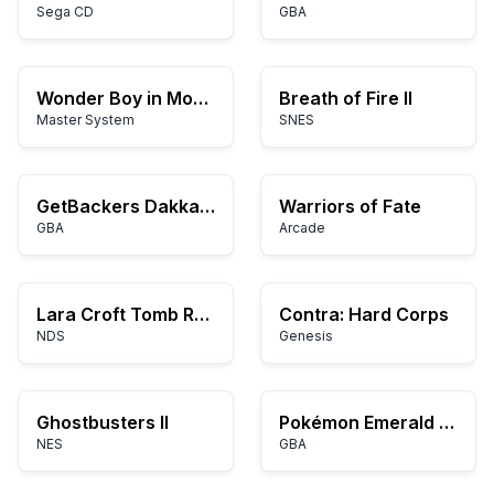
Sega CD
GBA
Wonder Boy in Monster Land
Breath of Fire II
Master System
SNES
GetBackers Dakkanya: Jagan Fuuin! (Versiegelung des Jagan!)
Warriors of Fate
GBA
Arcade
Lara Croft Tomb Raider: Legend
Contra: Hard Corps
NDS
Genesis
Ghostbusters II
Pokémon Emerald Extreme Randomizer
NES
GBA