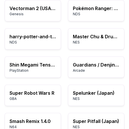
Vectorman 2 (USA) (Beta)
Pokémon Ranger: Shadows of Almia
Genesis
NDS
harry-potter-and-the-deathly-hallows-part-1
Master Chu & Drunkard Hu (Asia) (Unl) (NES)
NDS
NES
Shin Megami Tensei: Devil Children: Schwarzes Buch / Rotes Buch
Guardians / Denjin Makai II
PlayStation
Arcade
Super Robot Wars R
Spelunker (Japan)
GBA
NES
Smash Remix 1.4.0
Super Pitfall (Japan)
N64
NES