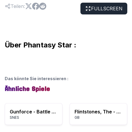
Teilen
:
FULLSCREEN
Über Phantasy Star :
Das könnte Sie interessieren
:
Ähnliche Spiele
Gunforce - Battle Fire Engulfed Terror Island (Japan)
Flintstones, The - King Rock Treasure Island (USA, Europe)
SNES
GB