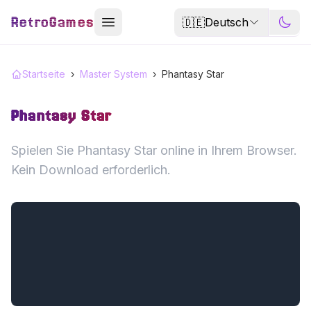
RetroGames
🇩🇪
Deutsch
Startseite
›
Master System
›
Phantasy Star
Phantasy Star
Spielen Sie Phantasy Star online in Ihrem Browser.
Kein Download erforderlich.