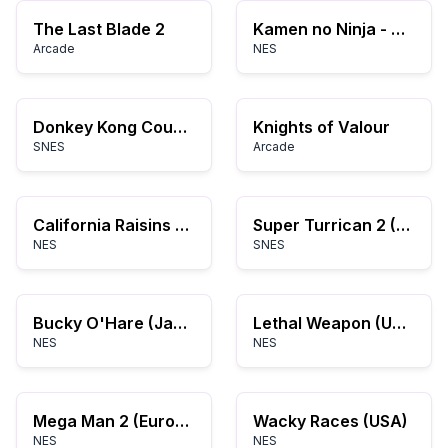
The Last Blade 2
Kamen no Ninja - Hanamaru (Japan)
Arcade
NES
Donkey Kong Country 2 - Diddy's Kong Quest (Germany) (En,De)
Knights of Valour
SNES
Arcade
California Raisins - The Grape Escape (USA) (Proto2)
Super Turrican 2 (USA) (Beta2)
NES
SNES
Bucky O'Hare (Japan)
Lethal Weapon (USA)
NES
NES
Mega Man 2 (Europe)
Wacky Races (USA)
NES
NES