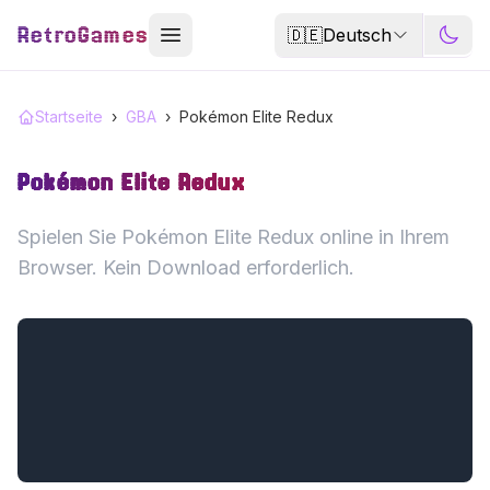
RetroGames
🇩🇪
Deutsch
Startseite
›
GBA
›
Pokémon Elite Redux
Pokémon Elite Redux
Spielen Sie Pokémon Elite Redux online in Ihrem
Browser. Kein Download erforderlich.