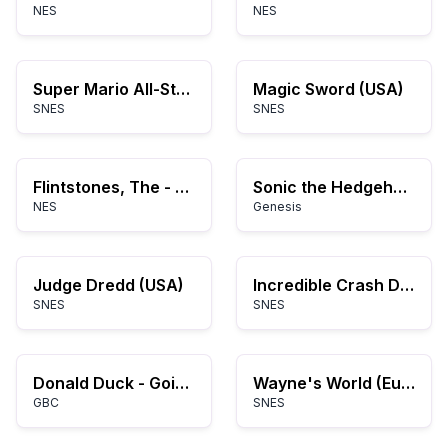
NES
NES
Super Mario All-Stars
Magic Sword (USA)
SNES
SNES
Flintstones, The - The Rescue of Dino & Hoppy (USA)
Sonic the Hedgehog 2 (World)
NES
Genesis
Judge Dredd (USA)
Incredible Crash Dummies, The (USA)
SNES
SNES
Donald Duck - Goin' Quackers (USA) (En,Fr,De,Es,It)
Wayne's World (Europe)
GBC
SNES