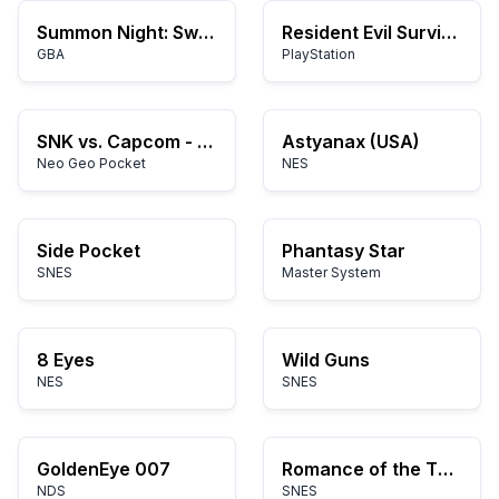
Summon Night: Swordcraft Story
Resident Evil Survivor
GBA
PlayStation
SNK vs. Capcom - The Match of the Millennium (World) (En,Ja)
Astyanax (USA)
Neo Geo Pocket
NES
Side Pocket
Phantasy Star
SNES
Master System
8 Eyes
Wild Guns
NES
SNES
GoldenEye 007
Romance of the Three Kingdoms III: Dragon of Destiny
NDS
SNES