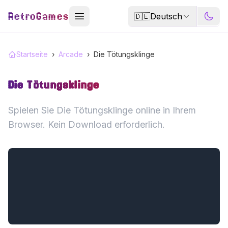
RetroGames
🇩🇪
Deutsch
Startseite
›
Arcade
›
Die Tötungsklinge
Die Tötungsklinge
Spielen Sie Die Tötungsklinge online in Ihrem
Browser. Kein Download erforderlich.