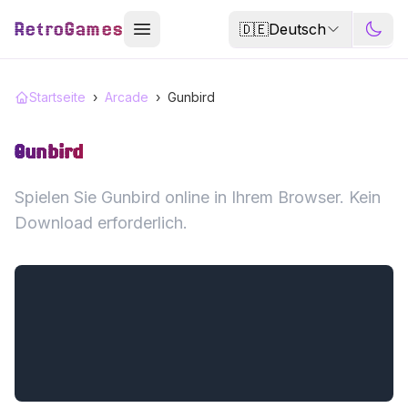
RetroGames
🇩🇪
Deutsch
Startseite
›
Arcade
›
Gunbird
Gunbird
Spielen Sie Gunbird online in Ihrem Browser. Kein
Download erforderlich.