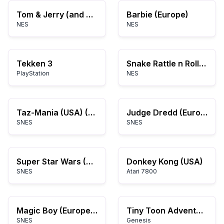
Tom & Jerry (and Tuffy) (Japan)
Barbie (Europe)
NES
NES
Tekken 3
Snake Rattle n Roll (Europe)
PlayStation
NES
Taz-Mania (USA) (Rev A)
Judge Dredd (Europe)
SNES
SNES
Super Star Wars (USA) (Beta)
Donkey Kong (USA)
SNES
Atari 7800
Magic Boy (Europe) (Beta)
Tiny Toon Adventures: Busters Versteckter Schatz
SNES
Genesis